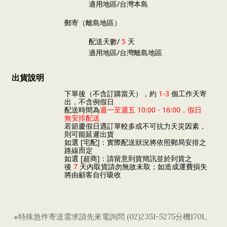
適用地區/台灣本島
郵寄（離島地區）
配送天數/
5
天
適用地區/台灣離島地區
出貨說明
下單後（不含訂購當天），約
1-3
個工作天寄
出，不含例假日
配送時間為
週一至週五 10:00 - 16:00，假日
無安排配送
若節慶假日遇訂單較多或不可抗力天災因素，
則可能延遲出貨
如選 [宅配]：實際配送狀況將依照郵局安排之
路線而定
如選 [超商]：請留意到貨簡訊並於到貨之
後
7
天內取貨請勿無故未取；如造成運費損失
將由顧客自行吸收
※特殊急件寄送需求請先來電詢問 (02)2351-5275分機1701。