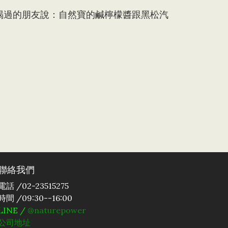
喝過的朋友說：自然寶的鹹檸檬醬跟黑松汽
聯絡我們
電話 /02-23515275
時間 /09:30--16:00
LINE /
@naturepower
公司地址