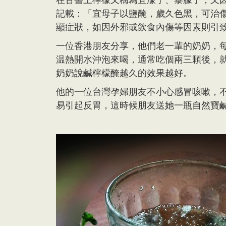
記載：「宜母子以鹽醃，歲久色黑，可治
顯症狀，如因外邪或飲食內傷等因素則引
一位香港朋友分享，他們老一輩的奶奶，
温熱開水沖泡來喝，通常吃個兩三顆後，
奶奶說鹹檸檬醃越久的效果越好。
他的一位台灣孕婦朋友不小心感冒咳嗽，
易引起反胃，這時候朋友送她一瓶自然寶