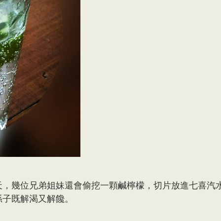
天，幾位兄弟姐妹還會偷挖一顆鹹檸檬，切片放進七喜汽
孫子既解渴又解饞。