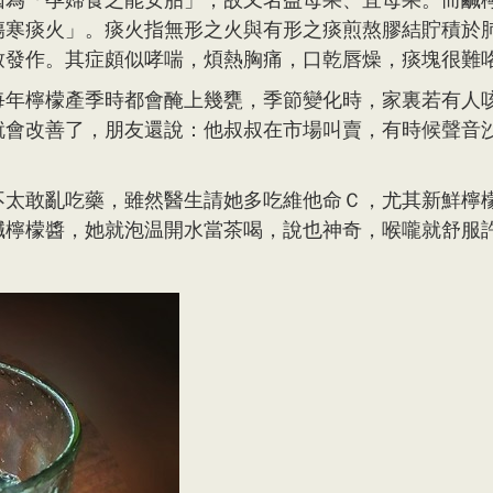
傷寒痰火」。痰火指無形之火與有形之痰煎熬膠結貯積於
致發作。其症頗似哮喘，煩熱胸痛，口乾唇燥，痰塊很難
每年檸檬產季時都會醃上幾甕，季節變化時，家裏若有人
就會改善了，朋友還說：他叔叔在市場叫賣，有時候聲音
不太敢亂吃藥，雖然醫生請她多吃維他命Ｃ，尤其新鮮檸
鹹檸檬醬，她就泡温開水當茶喝，說也神奇，喉嚨就舒服