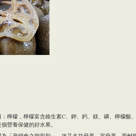
料：檸檬，檸檬富含維生素C、鉀、鈣、鎂、磷、檸檬酸
是個營養保健的好水果。
因為「孕婦食之能安胎」，故又名益母果、宜母果。而鹹