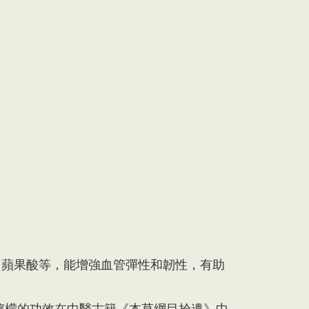
、蘋果酸等，能增強血管彈性和韌性，有助
檸檬的功效在中醫古籍《本草綱目拾遺》中