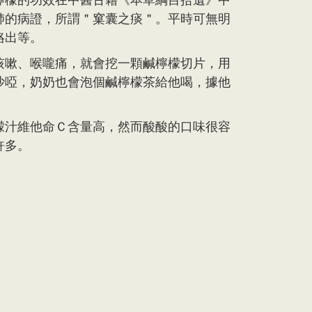
肺的病證，所謂＂窠囊之痰＂。平時可無明
咯出等。
咳嗽、喉嚨痛，就會挖一顆鹹檸檬切片，用
沙啞，奶奶也會泡個鹹檸檬茶給他喝，據他
檬汁維他命Ｃ含量高，然而酸酸的口味很容
許多。