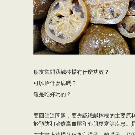
朋友常問我鹹檸檬有什麼功效？
可以治什麼病嗎？
還是吃好玩的？
要回答這問題，要先認識鹹檸檬的主要原
於預防和治療高血壓和心肌梗塞等疾患。
在古書上檸檬又稱為宜濛子、黎朦子，又