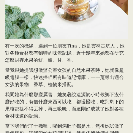
有一次的機緣，遇到一位朋友Tina，她是雲林古坑人，她
對各種食材都有獨特的味覺記憶，近十幾年來她都在研究
怎麼封存水果的鮮、甜、甘、香。
當我跟她提議想做辦公室女孩的自然水果茶時，她就像超
級電腦一樣，快速掃瞄所有味道記憶庫，一一蒐尋出適合
女孩的果物、香草、植物來搭配。
我問她為什麼那麼厲害，她笑著說這源於小時候鄉下沒什
麼好吃的，有個什麼東西可以吃，都慢慢吃，吃到剩下的
果核都捨不得丟掉，再三吸吮，而這剛好成就了她對各種
食材味道的記憶。
當下我們配了十幾種，喝到滿肚子都是水，然後她試做了
幾個樣包，讓我帶給女孩們試喝。然後依據她們的回饋，