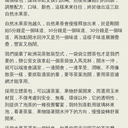
調整配方、口味、顏色，這樣來來往往，終於做出這三款
自然水果茶。
自然水果茶泡越久，自然果香會慢慢釋放出來，於是剛開
始5分鐘是一個味道、10分鐘是一個味道、30分鐘是一個味
道、再加點開水回沖又是另一個味道，這樣子味道層層疊
疊，豐富又熱鬧。
我們揚棄了歐洲花茶散裝型式，一袋袋立體茶包才是我們
要的，辦公室女孩拿起一個茶袋放入馬克杯，開水一沖，
就可以端進會議室，一邊開會，一邊享受、潤喉。不用像
散茶一樣，要抓取適當的量，要等茶葉泡開，要用茶壼濾
網才能享用。
採用立體茶包，可以讓茶葉、果物舒展開來，而選用玉米
材質，不僅考慮到安全、無毒、環保以外，它的透明性，
則提供了泡茶的一種視覺饗宴，我特別喜歡用玻璃杯來
泡，看著茶葉、果物隨著開水沖下的方向，慢慢旋轉舒展
開來。
這個水果茶還有一個特色，如果你當天沒喝完的茶怎麼