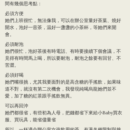
間有幾個思考點：
必須方便
她們上班很忙，無法像我，可以在辦公室量好茶葉、燒好
開水，泡好一壼茶，温好一盞盞的小茶杯，等她們來開
會。
必須耐泡
她們很忙，泡好茶後有時電話、有時要接續下個會議，不
見得有時間馬上喝，所以要耐泡，耐泡之餘要有回甘、不
苦澀。
必須好喝
她們嘴很挑，尤其我要面對的是高含糖的手搖飲，如果味
道不對，就沒有第二次機會，我發現純喝烏龍她們並不
愛，加了糖的紅茶跟手搖飲無異。
可以再回沖
她們都很省，有些初為人母，把錢都省下來給小Baby買衣
服、買玩具，能省儘量省
所以，一杯適合辦公室女孩飲用的茶，有著各種限制與挑