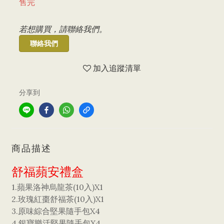
售完
若想購買，請聯絡我們。
聯絡我們
加入追蹤清單
分享到
商品描述
舒福蘋安禮盒
1.蘋果洛神烏龍茶(10入)X1
2.玫瑰紅棗舒福茶(10入)X1
3.原味綜合堅果隨手包X4
4.銀寶樂活堅果隨手包X4