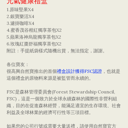
元氣健康禮盒
1.原味堅果X4
2.銀寶樂活X4
3.濾掛咖啡X4
4.蜜香茂谷柑紅獨享茶包X2
5.蘋果洛神烏龍獨享茶包X2
6.玫瑰紅棗舒福獨享茶包X2
附註：手提紙袋樣式隨機出貨，無法指定，謝謝。
各位寶友：
很高興自然寶推出的首個
禮盒設計獲得FSC認證
，也就是
這個禮盒的原物料來源是被監管而永續的。
FSC是森林管理委員會(Forest Stewardship Council,
FSC)，這是一個致力於全球永續森林的國際性非營利組
織，目的在促進森林經營，能滿足適宜的生存環境、社會
利益及全球林業的經濟可行性等三項目標。
如果您的公司行號或需要大量送禮，請使用自然寶官方