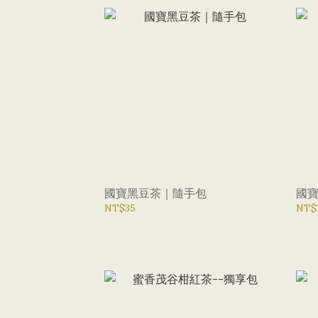
國寶黑豆茶｜隨手包
國
NT$35
NT$