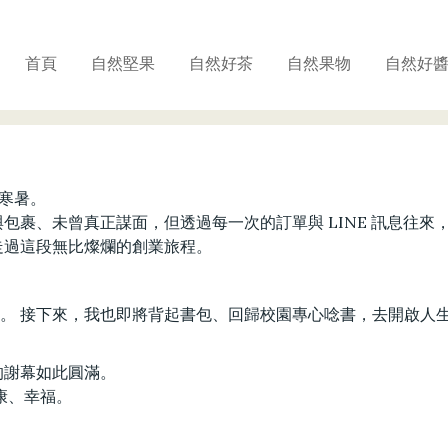
首頁
自然堅果
自然好茶
自然果物
自然好
個寒暑。
包裹、未曾真正謀面，但透過每一次的訂單與 LINE 訊息往
走過這段無比燦爛的創業旅程。
。
外營業。 接下來，我也即將背起書包、回歸校園專心唸書，去開啟
。
的謝幕如此圓滿。
康、幸福。