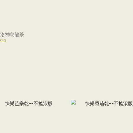
果洛神烏龍茶
320