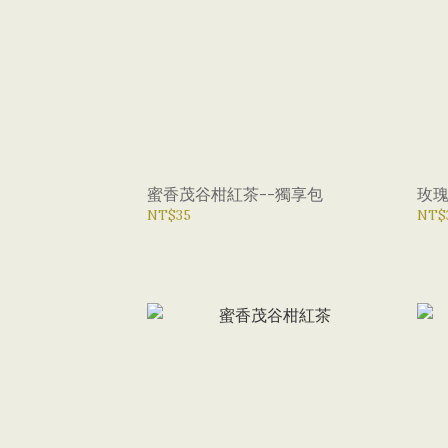
蜜香茂谷柑紅茶--獨享包
玫瑰
NT$35
NT$