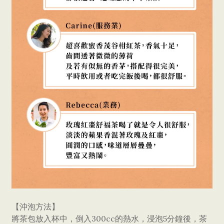
【沖泡方法】
將茶包放入杯中，倒入300cc的熱水，浸泡5分鐘後，茶