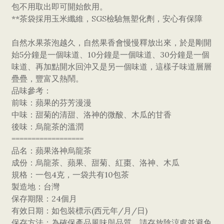
包不用取出即可開始飲用。
**茶袋採用玉米纖維，SGS檢驗無塑化劑，安心有保障
自然水果茶泡越久，自然果香會慢慢釋放出來，於是剛開
始5分鐘是一個味道、10分鐘是一個味道、30分鐘是一個
味道、再加點開水回沖又是另一個味道，這樣子味道層層
疊疊，豐富又熱鬧。
品味參考：
前味：蘋果的芬芳漫漫
中味：甜菊的清甜、洛神的微酸、木瓜的甘香
後味：烏龍茶的溫潤
==================
品名：蘋果洛神烏龍茶
成份：烏龍茶、蘋果、甜菊、紅棗、洛神、木瓜
規格：一包4克，一袋共有10包茶
製造地：台灣
保存期限：24個月
有效日期：如包裝標示(西元年/月/日)
保存方法：為確保產品風味與品質，請存放陰涼處並避免